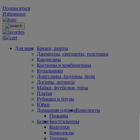
Подписаться
Избранное
0
Для мам
Брюки, шорты
Джемперы, свитшоты, толстовки
Кардиганы
Костюмы и комбинезоны
Купальники
Лонгсливы, бадлоны, боди
Лосины, легинсы
Майки, футболки, топы
Платья
Рубашки и блузы
Юбки
Домашняя одежда
Комплекты
Пижамы
Белье
Бюстгальтеры
Колготки
Комплекты
Трусики