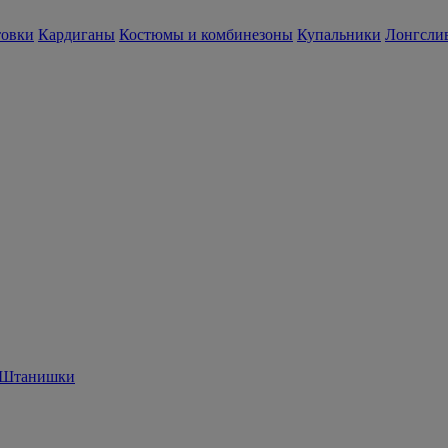
товки
Кардиганы
Костюмы и комбинезоны
Купальники
Лонгслив
Штанишки