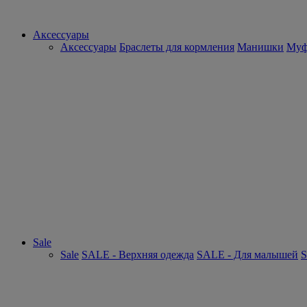
Аксессуары
Аксессуары
Браслеты для кормления
Манишки
Муф
Sale
Sale
SALE - Верхняя одежда
SALE - Для малышей
S