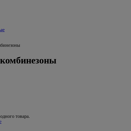
ые
мбинезоны
 комбинезоны
 одного товара.
е