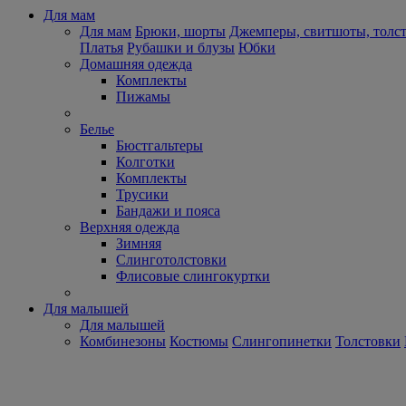
Для мам
Для мам
Брюки, шорты
Джемперы, свитшоты, толс
Платья
Рубашки и блузы
Юбки
Домашняя одежда
Комплекты
Пижамы
Белье
Бюстгальтеры
Колготки
Комплекты
Трусики
Бандажи и пояса
Верхняя одежда
Зимняя
Слинготолстовки
Флисовые слингокуртки
Для малышей
Для малышей
Комбинезоны
Костюмы
Слингопинетки
Толстовки