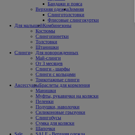
Бандажи и пояса
Верхняя одежда
Зимняя
Слинготолстовки
Флисовые слингокуртки
Для малышей
Комбинезоны
Костюмы
Слингопинетки
Толстовки
Штанишки
Слинги
Для новорожденных
Май-слинги
От 3 месяцев
Слинги - шарфы
Слинги с кольцами
Трикотажные слинги
Аксессуары
Браслеты для кормления
Манишки
Муфты, рукавички на коляски
Пеленки
Подушки, наволочки
Силиконовые грызунки
Слингобусы
Сумка для коляски
Шапочки
Sale
SALE - Верхняя одежда