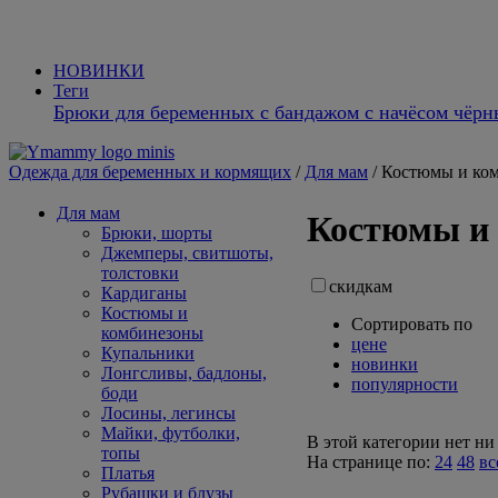
НОВИНКИ
Теги
Брюки для беременных с бандажом с начёсом чёрн
Одежда для беременных и кормящих
/
Для мам
/
Костюмы и ко
Для мам
Костюмы и
Брюки, шорты
Джемперы, свитшоты,
толстовки
скидкам
Кардиганы
Костюмы и
Сортировать по
комбинезоны
цене
Купальники
новинки
Лонгсливы, бадлоны,
популярности
боди
Лосины, легинсы
Майки, футболки,
В этой категории нет ни
топы
На странице по:
24
48
вс
Платья
Рубашки и блузы