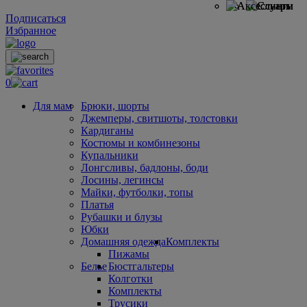
Подписаться
Избранное
0
Для мам
Брюки, шорты
Джемперы, свитшоты, толстовки
Кардиганы
Костюмы и комбинезоны
Купальники
Лонгсливы, бадлоны, боди
Лосины, легинсы
Майки, футболки, топы
Платья
Рубашки и блузы
Юбки
Домашняя одежда
Комплекты
Пижамы
Белье
Бюстгальтеры
Колготки
Комплекты
Трусики