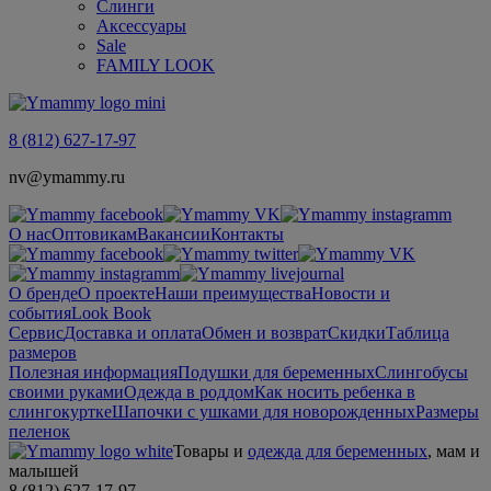
Слинги
Аксессуары
Sale
FAMILY LOOK
8 (812) 627-17-97
nv@ymammy.ru
О нас
Оптовикам
Вакансии
Контакты
О бренде
О проекте
Наши преимущества
Новости и
события
Look Book
Сервис
Доставка и оплата
Обмен и возврат
Скидки
Таблица
размеров
Полезная информация
Подушки для беременных
Слингобусы
своими руками
Одежда в роддом
Как носить ребенка в
слингокуртке
Шапочки с ушками для новорожденных
Размеры
пеленок
Товары и
одежда для беременных
, мам и
малышей
8 (812) 627-17-97