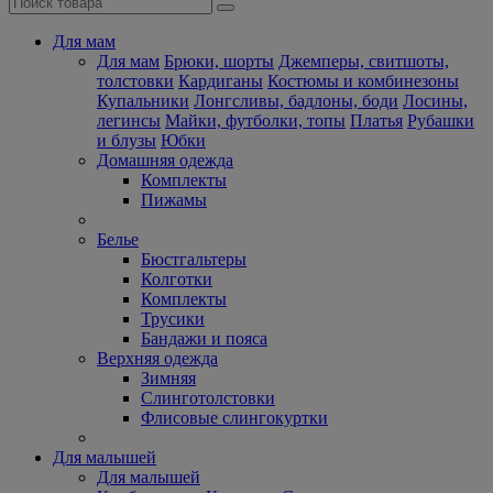
Для мам
Для мам
Брюки, шорты
Джемперы, свитшоты,
толстовки
Кардиганы
Костюмы и комбинезоны
Купальники
Лонгсливы, бадлоны, боди
Лосины,
легинсы
Майки, футболки, топы
Платья
Рубашки
и блузы
Юбки
Домашняя одежда
Комплекты
Пижамы
Белье
Бюстгальтеры
Колготки
Комплекты
Трусики
Бандажи и пояса
Верхняя одежда
Зимняя
Слинготолстовки
Флисовые слингокуртки
Для малышей
Для малышей