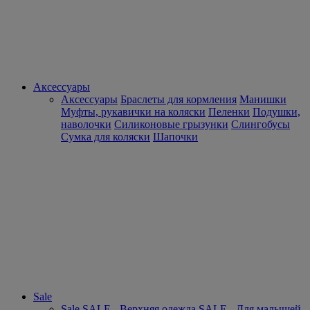
Аксессуары
Аксессуары
Браслеты для кормления
Манишки
Муфты, рукавички на коляски
Пеленки
Подушки,
наволочки
Силиконовые грызунки
Слингобусы
Сумка для коляски
Шапочки
Sale
Sale
SALE - Верхняя одежда
SALE - Для малышей