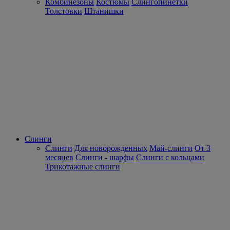
Комбинезоны
Костюмы
Слингопинетки
Толстовки
Штанишки
Слинги
Слинги
Для новорожденных
Май-слинги
От 3
месяцев
Слинги - шарфы
Слинги с кольцами
Трикотажные слинги