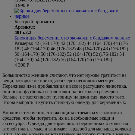
3 990
Р
Быстрый просмотр
Артикул:
4015.2.2
Брюки для беременных из эко-кожи с бандажом черные
Размеры:
42 (164-170)
42 (176-182)
44 (164-170)
44 (176-
182)
46 (164-170)
46 (176-182)
48 (164-170)
48 (176-182)
50 (164-170)
50 (176-182)
52 (164-170)
52 (176-182)
54
(164-170)
54 (176-182)
56 (164-170)
56 (176-182)
4 390
Р
Большинство женщин считают, что нет нужды тратиться на
вещи, которые не пригодятся через несколько месяцев.
Переживая из-за прибавления в весе и растущего животика,
они носят футболки и толстовки на несколько размеров
больше, не застегивают пуговицу на джинсах, вместо того,
чтобы выбрать и купить стильную одежду для беременных.
Вполне естественно, что женщина стремиться сэкономить
средства, чтобы потратить их на необходимые вещи и
аксессуары. Одежда для кормящих и беременных отходит на
второй план, а мысли занимает гардероб для малыша, коляска
и т.п. Но вы можете действительно недорого купить в нашем