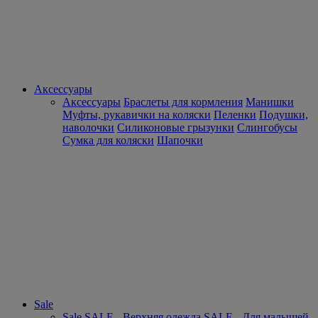
Аксессуары
Аксессуары
Браслеты для кормления
Манишки
Муфты, рукавички на коляски
Пеленки
Подушки,
наволочки
Силиконовые грызунки
Слингобусы
Сумка для коляски
Шапочки
Sale
Sale
SALE - Верхняя одежда
SALE - Для малышей