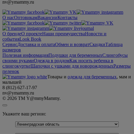
nv@ymammy.ru
О нас
Оптовикам
Вакансии
Контакты
О бренде
О проекте
Наши преимущества
Новости и
события
Look Book
Сервис
Доставка и оплата
Обмен и возврат
Скидки
Таблица
размеров
Полезная информация
Подушки для беременных
Слингобусы
своими руками
Одежда в роддом
Как носить ребенка в
слингокуртке
Шапочки с ушками для новорожденных
Размеры
пеленок
Товары и
одежда для беременных
, мам и
малышей
8 (812) 627-17-97
nv@ymammy.ru
© 2026 ТМ Y@mmyMammy.
Укажите ваш регион: