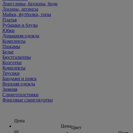
Лонгсливы, бадлоны, боди
Лосины, легинсы
Майки, футболки, топы
Платья
Рубашки и блузы
Юбки
Домашняя одежда
Комплекты
Пижамы
Белье
Бюстгальтеры
Колготки
Комплекты
Трусики
Бандажи и пояса
Верхняя одежда
Зимняя
Слинготолстовки
Флисовые слингокуртки
Цена
Цена
Цвет
от
Цвет