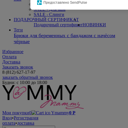
Предоставлено SendPulse
SALE - Для малышей
SALE - Для мам
SALE - Слинги
ПОДАРОЧНЫЙ СЕРТИФИКАТ
Подарочный сертификат
НОВИНКИ
Теги
Брюки для беременных с бандажом с начёсом
чёрные
Избранное
Оплата
Доставка
Заказать звонок
8 (812) 627-17-97
заказать обратный звонок
Будни: с 10:00 до 18:00
Мои покупки
0
0
Р
Вход
•
Регистрация
оплата
•
доставка