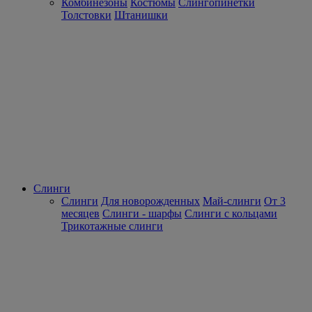
Комбинезоны
Костюмы
Слингопинетки
Толстовки
Штанишки
Слинги
Слинги
Для новорожденных
Май-слинги
От 3
месяцев
Слинги - шарфы
Слинги с кольцами
Трикотажные слинги