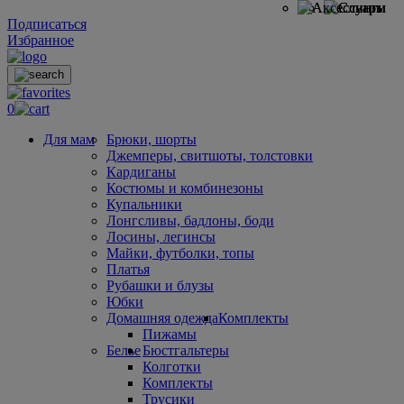
Подписаться
Избранное
0
Для мам
Брюки, шорты
Джемперы, свитшоты, толстовки
Кардиганы
Костюмы и комбинезоны
Купальники
Лонгсливы, бадлоны, боди
Лосины, легинсы
Майки, футболки, топы
Платья
Рубашки и блузы
Юбки
Домашняя одежда
Комплекты
Пижамы
Белье
Бюстгальтеры
Колготки
Комплекты
Трусики