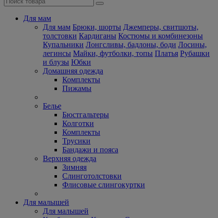
Для мам
Для мам
Брюки, шорты
Джемперы, свитшоты,
толстовки
Кардиганы
Костюмы и комбинезоны
Купальники
Лонгсливы, бадлоны, боди
Лосины,
легинсы
Майки, футболки, топы
Платья
Рубашки
и блузы
Юбки
Домашняя одежда
Комплекты
Пижамы
Белье
Бюстгальтеры
Колготки
Комплекты
Трусики
Бандажи и пояса
Верхняя одежда
Зимняя
Слинготолстовки
Флисовые слингокуртки
Для малышей
Для малышей